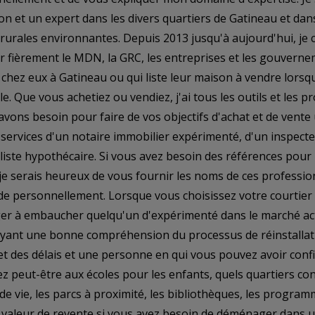
ion et un expert dans les divers quartiers de Gatineau et da
rurales environnantes. Depuis 2013 jusqu'à aujourd'hui, je 
r fièrement le MDN, la GRC, les entreprises et les gouverne
t chez eux à Gatineau ou qui liste leur maison à vendre lorsqu
ale. Que vous achetiez ou vendiez, j'ai tous les outils et les 
vons besoin pour faire de vos objectifs d'achat et de vente
 services d'un notaire immobilier expérimenté, d'un inspect
liste hypothécaire. Si vous avez besoin des références pour
je serais heureux de vous fournir les noms de ces professio
 personnellement. Lorsque vous choisissez votre courtier 
er à embaucher quelqu'un d'expérimenté dans le marché a
ayant une bonne compréhension du processus de réinstallat
t des délais et une personne en qui vous pouvez avoir confi
z peut-être aux écoles pour les enfants, quels quartiers co
 de vie, les parcs à proximité, les bibliothèques, les program
à valeur de revente si vous avez besoin de déménager dans u