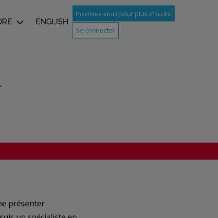
Inscrivez-vous pour plus d'accès
DRE
ENGLISH
Se connecter
T
me présenter
uis un spécialiste en