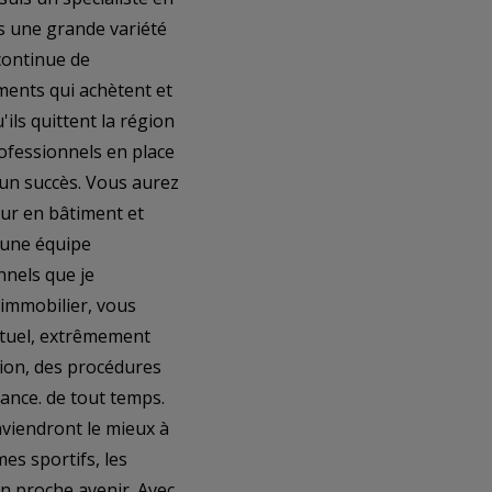
ns une grande variété
continue de
ments qui achètent et
'ils quittent la région
professionnels en place
 un succès. Vous aurez
eur en bâtiment et
 une équipe
nnels que je
immobilier, vous
ctuel, extrêmement
ion, des procédures
ance. de tout temps.
nviendront le mieux à
mes sportifs, les
n proche avenir. Avec