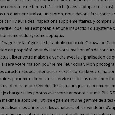
e contrainte de temps très stricte (dans la plupart des cas)
 un quartier rural ou un canton, nous devons être conscient
e car il y aura des inspections supplémentaires, y compris 
vérifier que l'eau est potable et une inspection du système
ctionnement du système septique.
énagez de la région de la capitale nationale Ottawa ou Gatin
tion de propriété pour évaluer votre maison afin de concurr
ctuel, lister votre maison à vendre avec la signalisation de 
ialisera votre maison pour le meilleur dollar. Mon photogr
es caractéristiques intérieures / extérieures de votre maison
ires pour mon client car ce service est inclus dans mon forfa
er ces photos pour créer des fiches techniques / documents 
t je chargerai les photos avec votre annonce sur mls PLUS 5
on maximale absolue! J'utilise également une gamme de sites
cialiser mes annonces, les acheteurs et les vendeurs d'auj
ur magasiner et comparer déjà, naturellement, je profite de