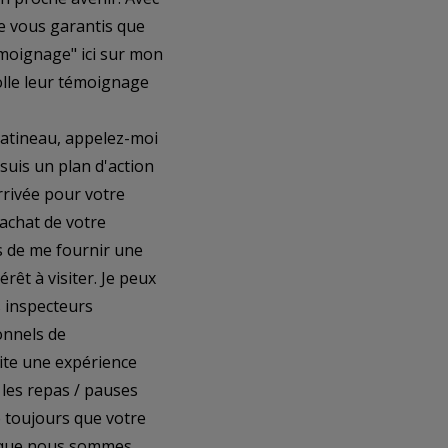
e vous garantis que
emoignage" ici sur mon
colle leur témoignage
Gatineau, appelez-moi
suis un plan d'action
rrivée pour votre
'achat de votre
s de me fournir une
rêt à visiter. Je peux
s inspecteurs
onnels de
ite une expérience
 les repas / pauses
e toujours que votre
is que nous sommes