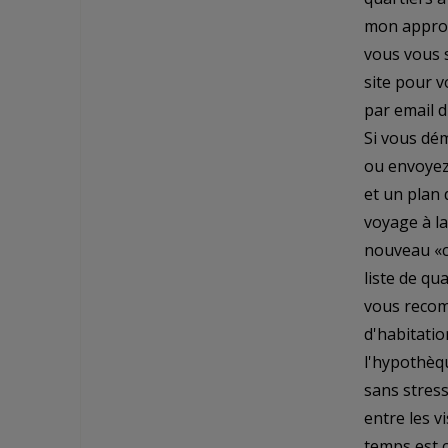
mon approc
vous vous s
site pour v
par email d
Si vous dé
ou envoyez
et un plan
voyage à la
nouveau «c
liste de qu
vous recom
d'habitatio
l'hypothèq
sans stress
entre les v
temps est c