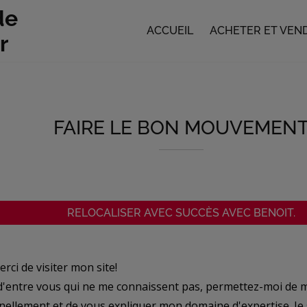
de
ACCUEIL
ACHETER ET VEN
r
FAIRE LE BON MOUVEMEN
RELOCALISER AVEC SUCCÈS AVEC BENOIT.
rci de visiter mon site!
d'entre vous qui ne me connaissent pas, permettez-moi de 
ellement et de vous expliquer mon domaine d'expertise. Je s