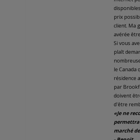
disponible
prix possib
client. Ma 
avérée êtr
Si vous av
plaît deman
nombreuses 
le Canada 
résidence 
par Brookfi
doivent êtr
d'être remb
«Je ne rec
permettra 
marché de 
- Benoit