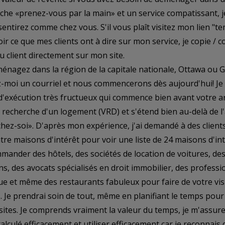
he «prenez-vous par la main» et un service compatissant, j
entirez comme chez vous. S'il vous plaît visitez mon lien "t
oir ce que mes clients ont à dire sur mon service, je copie / 
u client directement sur mon site.
ménagez dans la région de la capitale nationale, Ottawa ou 
-moi un courriel et nous commencerons dès aujourd'hui! Je 
 d'exécution très fructueux qui commence bien avant votre a
 recherche d'un logement (VRD) et s'étend bien au-delà de l
hez-soi». D'après mon expérience, j'ai demandé à des client
atre maisons d'intérêt pour voir une liste de 24 maisons d'inté
mander des hôtels, des sociétés de location de voitures, de
ns, des avocats spécialisés en droit immobilier, des professi
ue et même des restaurants fabuleux pour faire de votre vis
. Je prendrai soin de tout, même en planifiant le temps pour
isites. Je comprends vraiment la valeur du temps, je m'assur
alculé efficacement et utiliser efficacement car je reconna