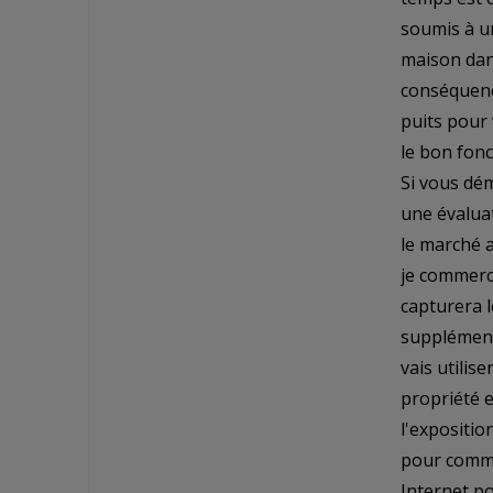
soumis à un
maison dans
conséquenc
puits pour 
le bon fon
Si vous dém
une évalua
le marché a
je commerc
capturera l
supplémenta
vais utilis
propriété e
l'expositi
pour commer
Internet po