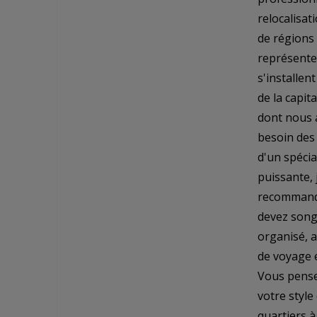
relocalisat
de régions 
représente
s'installen
de la capit
dont nous a
besoin des
d'un spécia
puissante, 
recommande
devez song
organisé, 
de voyage e
Vous pense
votre style
quartiers 